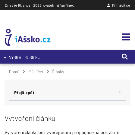
Dnes je 10. srpen 2026, svátek má Vavřinec
Přihlásit se
VYBRAT RUBRIKU
Domů
Můj účet
Články
Přejít zpět
Vytvoření článku
Vytvoření článku bez zveřejnění a propagace na portálu je