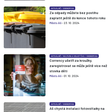
AKTUÁLNĚ
/
EKONOMIKA
Za odpady můžete bez postihu
zaplatit ještě do konce tohoto roku
Město Aš
- 23. 10. 2024
AKTUÁLNĚ
/
KULTURA A VOLNÝ ČAS
/
EKONOMIKA
Corrency ušetří za kroužky,
zaregistrovat se může ještě více než
stovka dětí
Město Aš
- 01. 10. 2024
AKTUÁLNĚ
/
EKONOMIKA
Aš chystá instalaci fotovoltaiky na