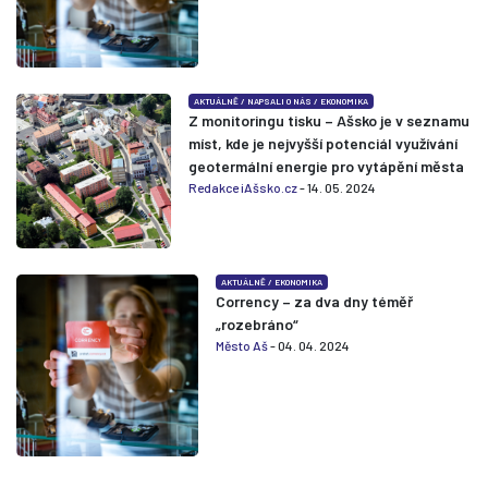
AKTUÁLNĚ
/
NAPSALI O NÁS
/
EKONOMIKA
Z monitoringu tisku – Ašsko je v seznamu
míst, kde je nejvyšší potenciál využívání
geotermální energie pro vytápění města
Redakce iAšsko.cz
- 14. 05. 2024
AKTUÁLNĚ
/
EKONOMIKA
Corrency – za dva dny téměř
„rozebráno“
Město Aš
- 04. 04. 2024