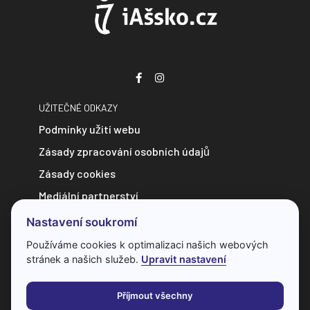
UŽITEČNÉ ODKAZY
Podmínky užití webu
Zásady zpracování osobních údajů
Zásady cookies
Mediální partnerství
Zpravodajství do e-mailu
Nastavení soukromí
Kontakt
Používáme cookies k optimalizaci našich webových
stránek a našich služeb.
Upravit nastavení
Veškerý obsah webu je chráněn autorským zákonem a bez
předchozí dohody s provozovatelem ho nelze jakkoliv
Příjmout všechny
kopírovat.