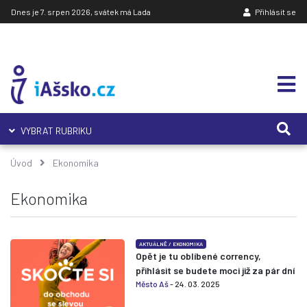
Dnes je 7. srpen 2026, svátek má Lada
Přihlásit se
VYBRAT RUBRIKU
Úvod
Ekonomika
Ekonomika
AKTUÁLNĚ
/
EKONOMIKA
Opět je tu oblíbené corrency,
přihlásit se budete moci již za pár dní
Město Aš
- 24. 03. 2025