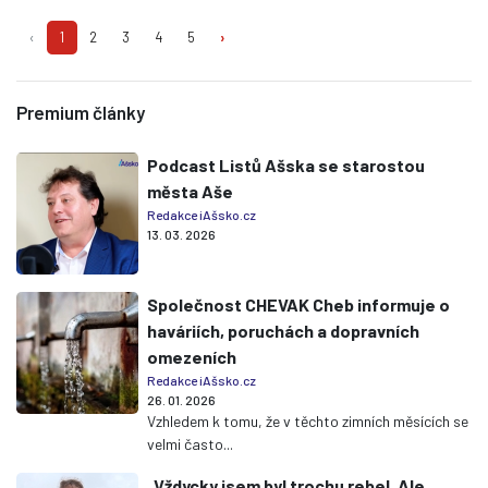
‹
1
2
3
4
5
›
Premium články
Podcast Listů Ašska se starostou
města Aše
Redakce iAšsko.cz
13. 03. 2026
Společnost CHEVAK Cheb informuje o
haváriích, poruchách a dopravních
omezeních
Redakce iAšsko.cz
26. 01. 2026
Vzhledem k tomu, že v těchto zimních měsících se
velmi často...
„Vždycky jsem byl trochu rebel. Ale