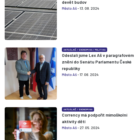
devět budov
Město Aš
- 13. 08. 2024
AKTUÁLNĚ
/
EKONOMIKA
/
POLITIKA
Odeslali jsme Lex Aš v paragrafovém
znění do Senátu Parlamentu České
republiky
Město Aš
- 17. 06. 2024
AKTUÁLNĚ
/
EKONOMIKA
Corrency má podpořit mimoškolní
aktivity dětí
Město Aš
- 27. 05. 2024