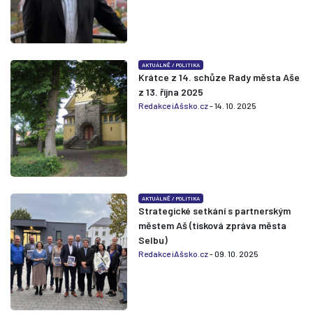
AKTUÁLNĚ
/
POLITIKA
Krátce z 14. schůze Rady města Aše
z 13. října 2025
Redakce iAšsko.cz
- 14. 10. 2025
AKTUÁLNĚ
/
POLITIKA
Strategické setkání s partnerským
městem Aš (tisková zpráva města
Selbu)
Redakce iAšsko.cz
- 09. 10. 2025