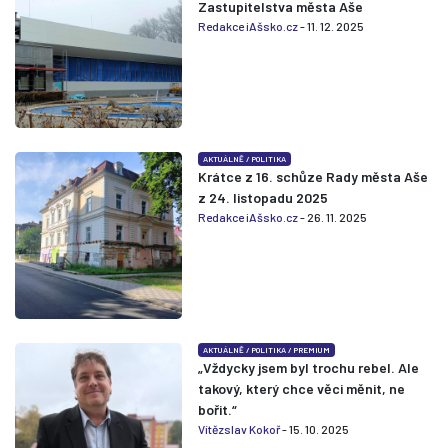
Zastupitelstva města Aše
Redakce iAšsko.cz
- 11. 12. 2025
AKTUÁLNĚ
/
POLITIKA
Krátce z 16. schůze Rady města Aše
z 24. listopadu 2025
Redakce iAšsko.cz
- 26. 11. 2025
AKTUÁLNĚ
/
POLITIKA
/
PREMIUM
„Vždycky jsem byl trochu rebel. Ale
takový, který chce věci měnit, ne
bořit.“
Vítězslav Kokoř
- 15. 10. 2025