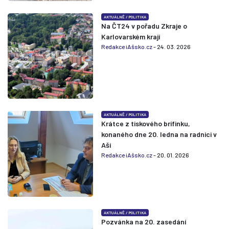
AKTUÁLNĚ
/
POLITIKA
Na ČT24 v pořadu Zkraje o
Karlovarském kraji
Redakce iAšsko.cz
- 24. 03. 2026
AKTUÁLNĚ
/
POLITIKA
Krátce z tiskového brífinku,
konaného dne 20. ledna na radnici v
Aši
Redakce iAšsko.cz
- 20. 01. 2026
AKTUÁLNĚ
/
POLITIKA
Pozvánka na 20. zasedání