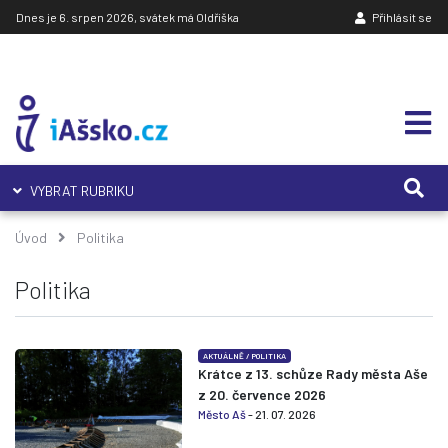
Dnes je 6. srpen 2026, svátek má Oldřiška
Přihlásit se
VYBRAT RUBRIKU
Úvod
Politika
Politika
AKTUÁLNĚ
/
POLITIKA
Krátce z 13. schůze Rady města Aše
z 20. července 2026
Město Aš
- 21. 07. 2026