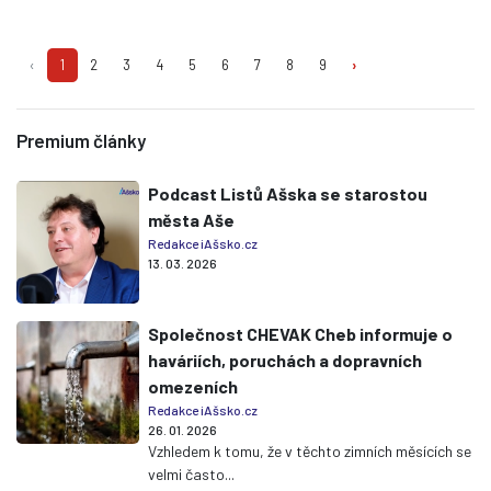
‹
1
2
3
4
5
6
7
8
9
›
Premium články
Podcast Listů Ašska se starostou
města Aše
Redakce iAšsko.cz
13. 03. 2026
Společnost CHEVAK Cheb informuje o
haváriích, poruchách a dopravních
omezeních
Redakce iAšsko.cz
26. 01. 2026
Vzhledem k tomu, že v těchto zimních měsících se
velmi často...