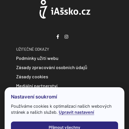
UŽITEČNÉ ODKAZY
Podmínky užití webu
Zásady zpracování osobních údajů
Zásady cookies
Mediální partnerství
Zpravodajství do e-mailu
Nastavení soukromí
Kontakt
Používáme cookies k optimalizaci našich webových
stránek a našich služeb.
Upravit nastavení
Veškerý obsah webu je chráněn autorským zákonem a bez
předchozí dohody s provozovatelem ho nelze jakkoliv
Příjmout všechny