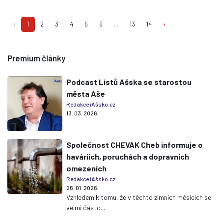
‹
1
2
3
4
5
6
...
13
14
›
Premium články
Podcast Listů Ašska se starostou
města Aše
Redakce iAšsko.cz
13. 03. 2026
Společnost CHEVAK Cheb informuje o
haváriích, poruchách a dopravních
omezeních
Redakce iAšsko.cz
26. 01. 2026
Vzhledem k tomu, že v těchto zimních měsících se
velmi často...