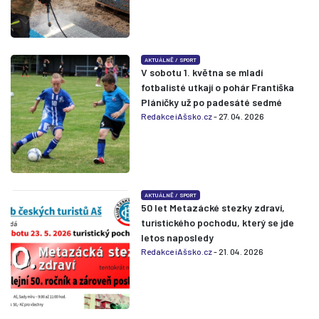
AKTUÁLNĚ
/
SPORT
V sobotu 1. května se mladí
fotbalisté utkají o pohár Františka
Pláničky už po padesáté sedmé
Redakce iAšsko.cz
- 27. 04. 2026
AKTUÁLNĚ
/
SPORT
50 let Metazácké stezky zdraví,
turistického pochodu, který se jde
letos naposledy
Redakce iAšsko.cz
- 21. 04. 2026