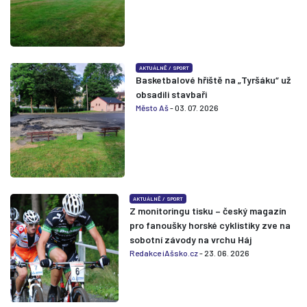
AKTUÁLNĚ
/
SPORT
Basketbalové hřiště na „Tyršáku“ už
obsadili stavbaři
Město Aš
- 03. 07. 2026
AKTUÁLNĚ
/
SPORT
Z monitoringu tisku – český magazín
pro fanoušky horské cyklistiky zve na
sobotní závody na vrchu Háj
Redakce iAšsko.cz
- 23. 06. 2026