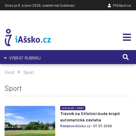
Dnes je 8. srpen 2026, svátek má Soběslav
Přihlásit se
VYBRAT RUBRIKU
Úvod
Sport
Sport
AKTUÁLNĚ
/
SPORT
Trávník na Střelnici bude kropit
automatická závlaha
Redakce iAšsko.cz
- 07. 07. 2026