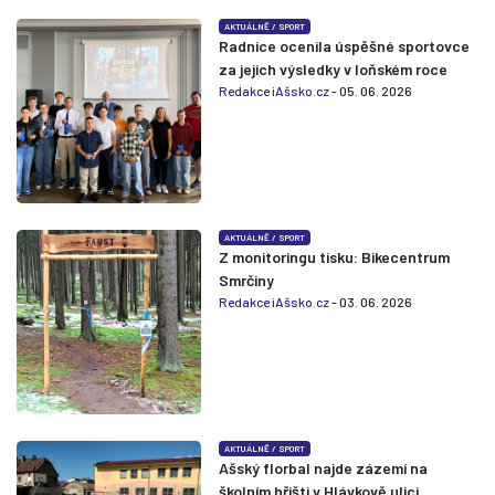
AKTUÁLNĚ
/
SPORT
Radnice ocenila úspěšné sportovce
za jejich výsledky v loňském roce
Redakce iAšsko.cz
- 05. 06. 2026
AKTUÁLNĚ
/
SPORT
Z monitoringu tisku: Bikecentrum
Smrčiny
Redakce iAšsko.cz
- 03. 06. 2026
AKTUÁLNĚ
/
SPORT
Ašský florbal najde zázemí na
školním hřišti v Hlávkově ulici