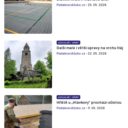
Redakce iAšsko.cz
- 25. 05. 2026
AKTUÁLNĚ
/
SPORT
Další malé i větší úpravy na vrchu Háj
Redakce iAšsko.cz
- 22. 05. 2026
AKTUÁLNĚ
/
SPORT
Hřiště u „Hlávkovy“ prochází očistou
Redakce iAšsko.cz
- 11. 05. 2026