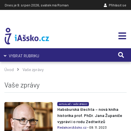
Dnes je 9. srpen 2026, svátek má Roman
Přihlásit se
VYBRAT RUBRIKU
Úvod
Vaše zprávy
Vaše zprávy
AKTUÁLNĚ
/
VAŠE ZPRÁVY
Habsburská šlechta – nová kniha
historika prof. PhDr. Jana Županiče
vypráví i o rodu Zedtwitzů
Redakce iAšsko.cz
- 09. 11. 2023