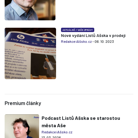
AKTUÁLNĚ
/
VAŠE ZPRÁVY
Nové vydání Listů Ašska v prodeji
Redakce iAšsko.cz
- 06. 10. 2023
Premium články
Podcast Listů Ašska se starostou
města Aše
Redakce iAšsko.cz
13. 03. 2026