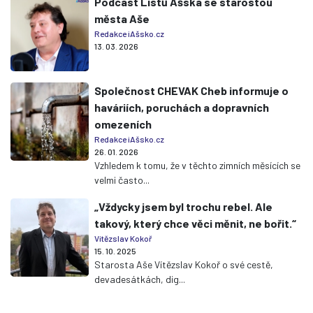
Podcast Listů Ašska se starostou
města Aše
Redakce iAšsko.cz
13. 03. 2026
Společnost CHEVAK Cheb informuje o
haváriích, poruchách a dopravních
omezeních
Redakce iAšsko.cz
26. 01. 2026
Vzhledem k tomu, že v těchto zimních měsících se
velmi často...
„Vždycky jsem byl trochu rebel. Ale
takový, který chce věci měnit, ne bořit.“
Vítězslav Kokoř
15. 10. 2025
Starosta Aše Vítězslav Kokoř o své cestě,
devadesátkách, dig...