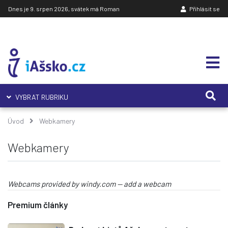
Dnes je 9. srpen 2026, svátek má Roman
Přihlásit se
VYBRAT RUBRIKU
Úvod
Webkamery
Webkamery
Webcams provided by
windy.com
—
add a webcam
Premium články