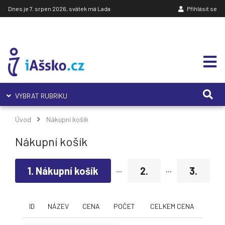
Dnes je 7. srpen 2026, svátek má Lada
Přihlásit se
VYBRAT RUBRIKU
Úvod
Nákupní košík
Nákupní košík
1. Nákupní košík
2.
3.
···
···
ID
NÁZEV
CENA
POČET
CELKEM CENA