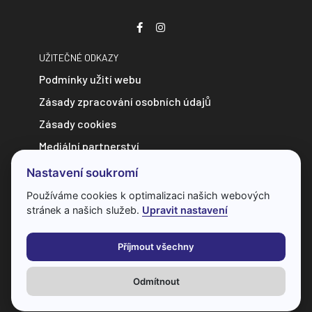
UŽITEČNÉ ODKAZY
Podmínky užití webu
Zásady zpracování osobních údajů
Zásady cookies
Mediální partnerství
Zpravodajství do e-mailu
Nastavení soukromí
Kontakt
Používáme cookies k optimalizaci našich webových
stránek a našich služeb.
Upravit nastavení
Veškerý obsah webu je chráněn autorským zákonem a bez
předchozí dohody s provozovatelem ho nelze jakkoliv
Příjmout všechny
kopírovat.
Odmítnout
Všechna práva vyhrazena
© 2026