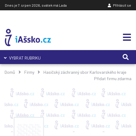
Dnes je 7. srpen 2026, svátek má Lada
Přihlásit se
VYBRAT RUBRIKU
Domů
Firmy
Hasičský záchranný sbor Karlovarského kraje
Přidat firmu zdarma