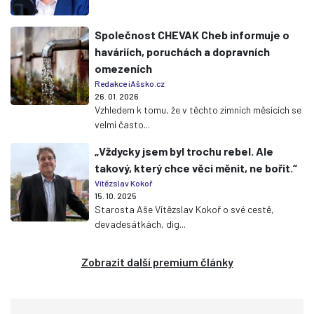
Společnost CHEVAK Cheb informuje o
haváriích, poruchách a dopravních
omezeních
Redakce iAšsko.cz
26. 01. 2026
Vzhledem k tomu, že v těchto zimních měsících se
velmi často...
„Vždycky jsem byl trochu rebel. Ale
takový, který chce věci měnit, ne bořit.“
Vítězslav Kokoř
15. 10. 2025
Starosta Aše Vítězslav Kokoř o své cestě,
devadesátkách, dig...
Zobrazit další premium články