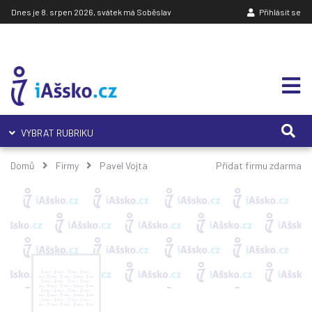
Dnes je 8. srpen 2026, svátek má Soběslav
Přihlásit se
VYBRAT RUBRIKU
Domů
Firmy
Pavel Vojta
Přidat firmu zdarma