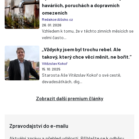
haváriích, poruchách a dopravních
omezeních
Redakce iAšsko.cz
26. 01. 2026
Vzhledem k tomu, že v těchto zimních měsících se
velmi často...
„Vždycky jsem byl trochu rebel. Ale
takový, který chce věci měnit, ne bořit.“
Vítězslav Kokoř
15. 10. 2025
Starosta Aše Vítězslav Kokoř o své cestě,
devadesátkách, dig...
Zobrazit další premium články
Zpravodajství do e-mailu
Aktuální zprávy a přehled událostí. Přihlašte se k odběru