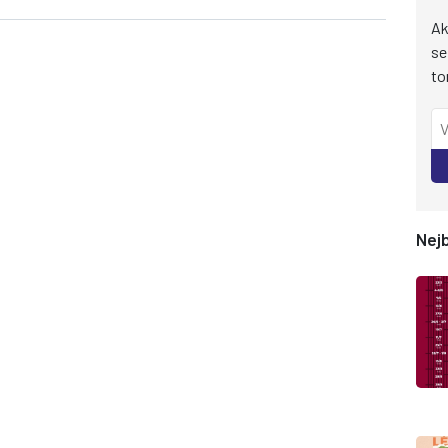
Ak
se
to
Nejb