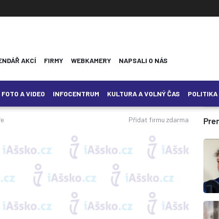
ENDÁŘ AKCÍ
FIRMY
WEBKAMERY
NAPSALI O NÁS
FOTO A VIDEO
INFOCENTRUM
KULTURA A VOLNÝ ČAS
POLITIKA
ře
Přidat firmu zdarma
Pre