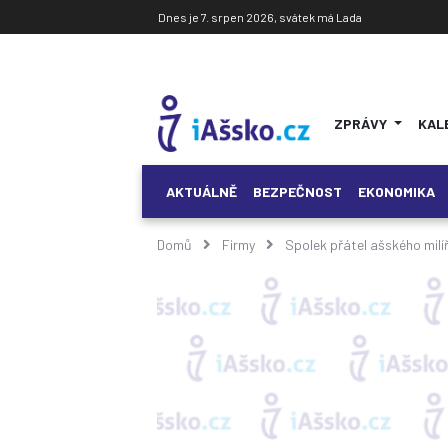
Dnes je 7. srpen 2026, svátek má Lada
ZPRÁVY
KAL
AKTUÁLNĚ
BEZPEČNOST
EKONOMIKA
Domů
Firmy
Spolek přátel ašského milí