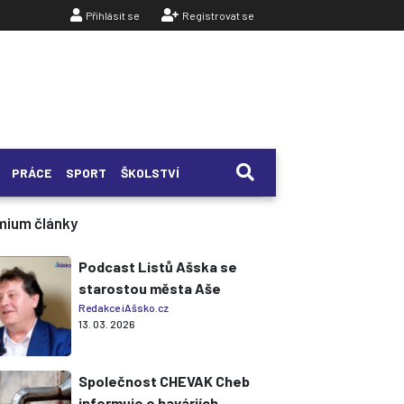
Přihlásit se
Registrovat se
PRÁCE
SPORT
ŠKOLSTVÍ
mium články
Podcast Listů Ašska se
starostou města Aše
Redakce iAšsko.cz
13. 03. 2026
Společnost CHEVAK Cheb
informuje o haváriích,