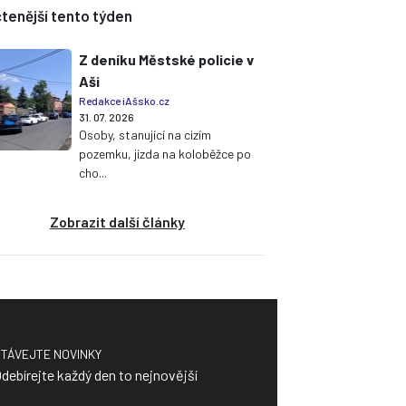
tenější tento týden
Z deníku Městské policie v
Aši
Redakce iAšsko.cz
31. 07. 2026
Osoby, stanující na cizím
pozemku, jízda na koloběžce po
cho...
Zobrazit další články
TÁVEJTE NOVINKY
debírejte každý den to nejnovější