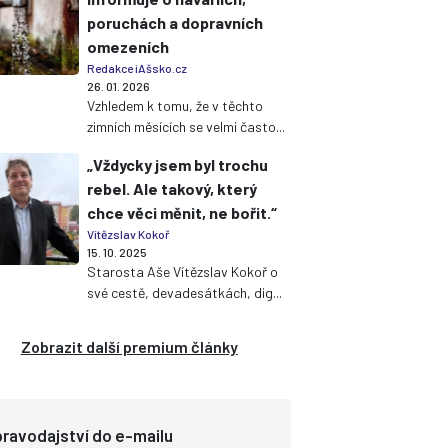
poruchách a dopravních
omezeních
Redakce iAšsko.cz
26. 01. 2026
Vzhledem k tomu, že v těchto
zimních měsících se velmi často...
„Vždycky jsem byl trochu
rebel. Ale takový, který
chce věci měnit, ne bořit.“
Vítězslav Kokoř
15. 10. 2025
Starosta Aše Vítězslav Kokoř o
své cestě, devadesátkách, dig...
Zobrazit další premium články
ravodajství do e-mailu