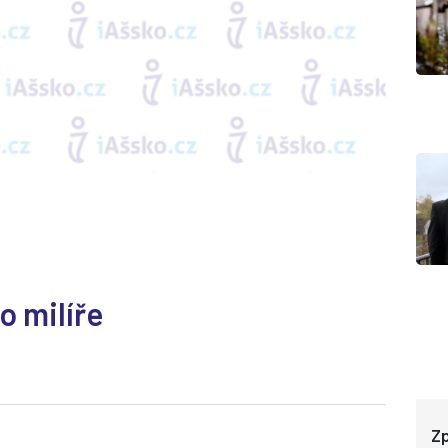
o milíře
Zp