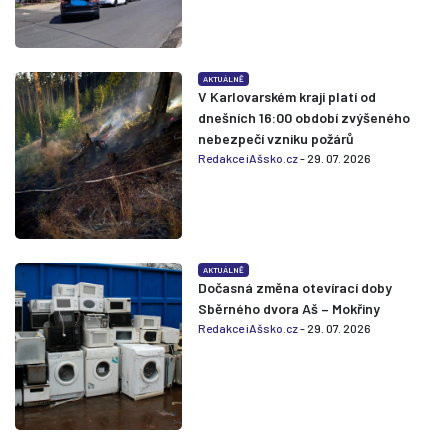
AKTUÁLNĚ
V Karlovarském kraji platí od
dnešních 16:00 období zvýšeného
nebezpečí vzniku požárů
Redakce iAšsko.cz
- 29. 07. 2026
AKTUÁLNĚ
Dočasná změna otevírací doby
Sběrného dvora Aš – Mokřiny
Redakce iAšsko.cz
- 29. 07. 2026