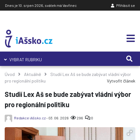
Dnes je 10. srpen 2026, svátek má Vavřinec
Přihlásit se
VYBRAT RUBRIKU
Úvod
Aktuálně
Studií Lex Aš se bude zabývat vládní výbor
pro regionální politiku
Vytvořit článek
Studií Lex Aš se bude zabývat vládní výbor
pro regionální politiku
Redakce iAšsko.cz
- 03. 06. 2026
296
0