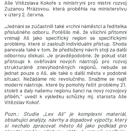
Aše Vítězslava Kokoře s ministryní pro místní rozvoj
Zuzanou Mrázovou, která proběhla na ministerstvu
v úterý 2. června.
„Jednání se zúčastnili také vrchní náměstci a ředitelka
příslušného odboru. Potěšilo mě, že všichni přítomní
vnímají Aš jako specifický region se specifickými
problémy, které si zaslouží individuální přístup. Shoda
panovala také v tom, že předložený návrh stojí za další
odbornou diskusi. Je pravděpodobné, že pokud stát
přistoupí k ověřování nových nástrojů pro rozvoj
strukturálně znevýhodněných regionů, nebude se
jednat pouze o Aš, ale také o další města v podobné
situaci. Nežádáme nic revolučního. Snažíme se najít
moderní nástroje, které by pomohly řešit problémy 21.
století a daly našemu regionu šanci na nový rozvojový
příběh,“ uvedl k výsledku schůzky mj. starosta Aše
Vítězslav Kokoř.
Pozn.: Studie „Lex Aš“ je komplexní materiál,
obsahující analýzy, návrhy a dopadové výpočty, který
si nechalo zpracovat město Aš jako podklad pro