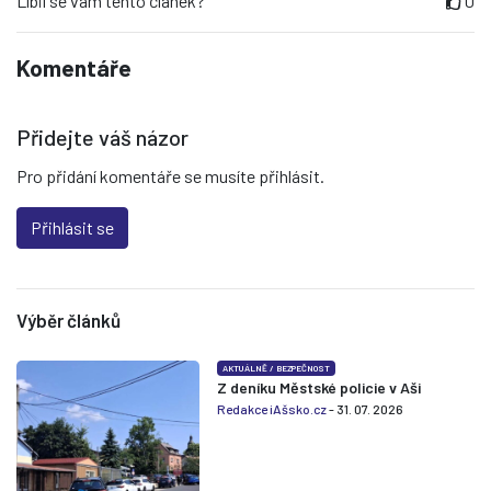
Líbil se vám tento článek?
0
Komentáře
Přidejte váš názor
Pro přidání komentáře se musíte přihlásit.
Přihlásit se
Výběr článků
AKTUÁLNĚ
/
BEZPEČNOST
Z deníku Městské policie v Aši
Redakce iAšsko.cz
- 31. 07. 2026