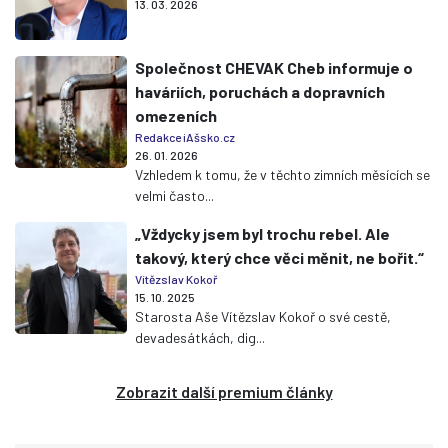
13. 03. 2026
Společnost CHEVAK Cheb informuje o
haváriích, poruchách a dopravních
omezeních
Redakce iAšsko.cz
26. 01. 2026
Vzhledem k tomu, že v těchto zimních měsících se
velmi často...
„Vždycky jsem byl trochu rebel. Ale
takový, který chce věci měnit, ne bořit.“
Vítězslav Kokoř
15. 10. 2025
Starosta Aše Vítězslav Kokoř o své cestě,
devadesátkách, dig...
Zobrazit další premium články