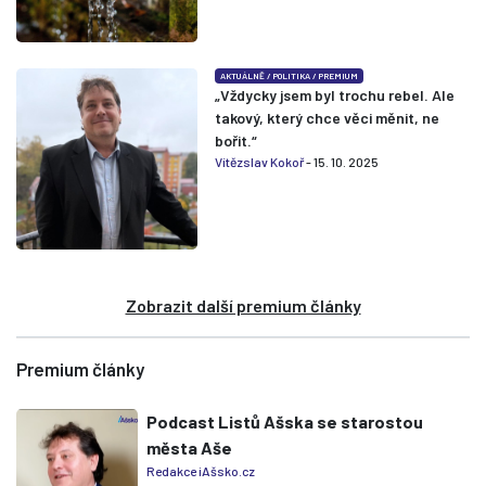
AKTUÁLNĚ
/
POLITIKA
/
PREMIUM
„Vždycky jsem byl trochu rebel. Ale
takový, který chce věci měnit, ne
bořit.“
Vítězslav Kokoř
- 15. 10. 2025
Zobrazit další premium články
Premium články
Podcast Listů Ašska se starostou
města Aše
Redakce iAšsko.cz