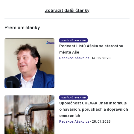
Zobrazit další články
Premium články
AKTUÁLNĚ
/
PREMIUM
Podcast Listů Ašska se starostou
města Aše
Redakce iAšsko.cz
- 13. 03. 2026
AKTUÁLNĚ
/
PREMIUM
Společnost CHEVAK Cheb informuje
o haváriích, poruchách a dopravních
omezeních
Redakce iAšsko.cz
- 26. 01. 2026