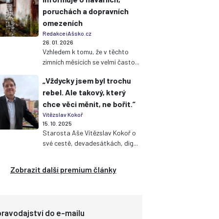
poruchách a dopravních
omezeních
Redakce iAšsko.cz
26. 01. 2026
Vzhledem k tomu, že v těchto
zimních měsících se velmi často...
„Vždycky jsem byl trochu
rebel. Ale takový, který
chce věci měnit, ne bořit.“
Vítězslav Kokoř
15. 10. 2025
Starosta Aše Vítězslav Kokoř o
své cestě, devadesátkách, dig...
Zobrazit další premium články
ravodajství do e-mailu