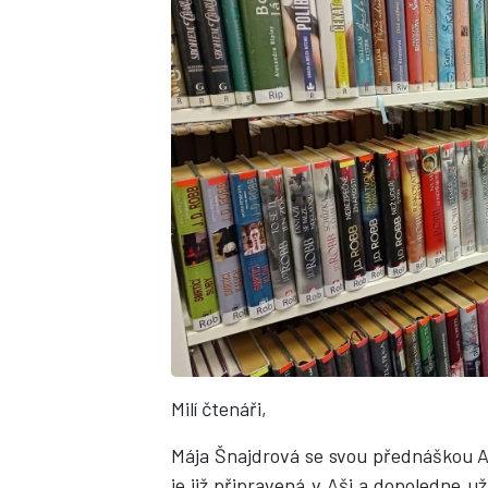
Milí čtenáři,
Mája Šnajdrová se svou přednáškou A
je již připravená v Aši a dopoledne u