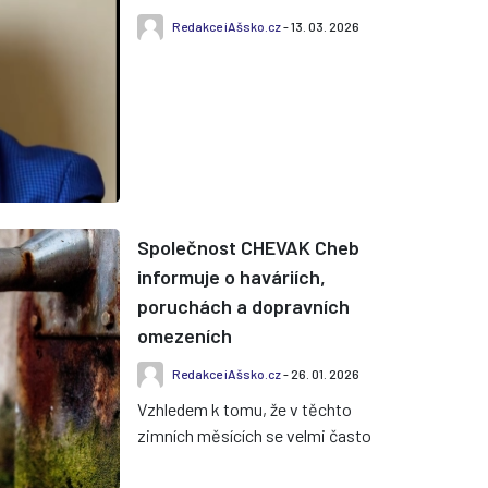
Redakce iAšsko.cz
- 13. 03. 2026
Společnost CHEVAK Cheb
informuje o haváriích,
poruchách a dopravních
omezeních
Redakce iAšsko.cz
- 26. 01. 2026
Vzhledem k tomu, že v těchto
zimních měsících se velmi často
objevují upozornění na přerušení
dodávek pitné vody v důsledku