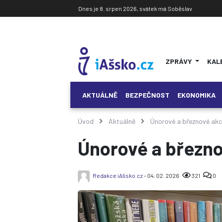
Dnes je 8. srpen 2026, svátek má Soběslav
ZPRÁVY
KAL
AKTUÁLNĚ
BEZPEČNOST
EKONOMIKA
Úvod
Aktuálně
Únorové a březnové akc
Únorové a březno
Redakce iAšsko.cz
- 04. 02. 2026
321
0