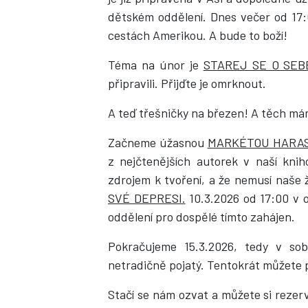
dětském oddělení. Dnes večer od 17:
cestách Amerikou. A bude to boží!
Téma na únor je
STAREJ SE O SEB
připravili. Přijďte je omrknout.
A teď třešničky na březen! A těch má
Začneme úžasnou
MARKÉTOU HARA
z nejčtenějších autorek v naší kni
zdrojem k tvoření, a že nemusí naše
SVÉ DEPRESI.
10.3.2026 od 17:00 v o
oddělení pro dospělé tímto zahájen.
Pokračujeme 15.3.2026, tedy v sob
netradičně pojatý. Tentokrát můžete p
Stačí se nám ozvat a můžete si rezer