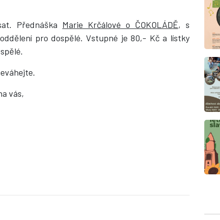
sat. Přednáška
Marie Krčálové o ČOKOLÁDĚ
, s
ddělení pro dospělé. Vstupné je 80,- Kč a lístky
ospělé.
neváhejte.
na vás,