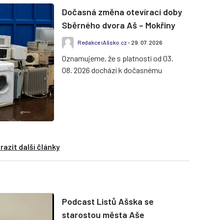
Dočasná změna otevírací doby
Sběrného dvora Aš – Mokřiny
Redakce iAšsko.cz
- 29. 07. 2026
Oznamujeme, že s platností od 03.
08. 2026 dochází k dočasnému
omezení provozní doby Sběrného
dvora v Aši – Mokřinách. Tento
režim...
razit další články
Podcast Listů Ašska se
starostou města Aše