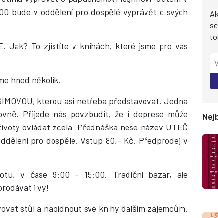
00 bude v oddělení pro dospělé vyprávět o svých
Ak
se
to
E
. Jak? To zjistíte v knihách, které jsme pro vás
me hned několik.
SIMOVOU
, kterou asi netřeba představovat. Jedna
hovně. Přijede nás povzbudit, že i deprese může
Nejb
 životy ovládat zcela. Přednáška nese název
UTEČ
ddělení pro dospělé. Vstup 80,- Kč. Předprodej v
otu, v čase 9:00 - 15:00. Tradiční bazar, ale
rodávat i vy!
vovat stůl a nabídnout své knihy dalším zájemcům.