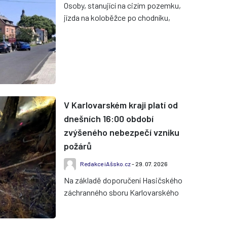
Osoby, stanující na cizím pozemku,
jízda na koloběžce po chodníku,
blokování komunikace autem ve
frontě u čerpací stanice, hluční...
V Karlovarském kraji platí od
dnešních 16:00 období
zvýšeného nebezpečí vzniku
požárů
Redakce iAšsko.cz
- 29. 07. 2026
Na základě doporučení Hasičského
záchranného sboru Karlovarského
kraje vyhlásil hejtman Karlovarského
kraje období zvýšeného nebez...