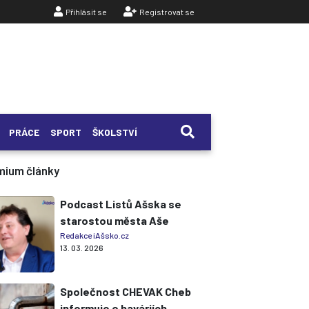
Přihlásit se
Registrovat se
PRÁCE
SPORT
ŠKOLSTVÍ
mium články
Podcast Listů Ašska se
starostou města Aše
Redakce iAšsko.cz
13. 03. 2026
Společnost CHEVAK Cheb
informuje o haváriích,