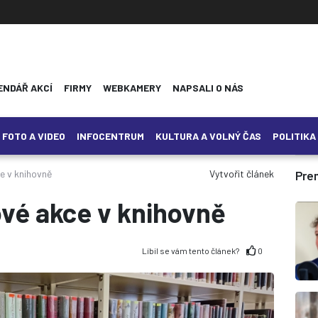
ENDÁŘ AKCÍ
FIRMY
WEBKAMERY
NAPSALI O NÁS
FOTO A VIDEO
INFOCENTRUM
KULTURA A VOLNÝ ČAS
POLITIKA
e v knihovně
Vytvořit článek
Pre
vé akce v knihovně
Líbil se vám tento článek?
0