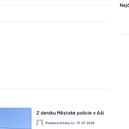
Nejč
Z deníku Městské policie v Aši
Redakce iAšsko.cz
- 31. 07. 2026