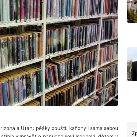
rizona a Utah: pěšky pouští, kaňony i sama sebou
Zp
ž stihla vyprávět o papuchalkovi Isgrínovi
dětem v