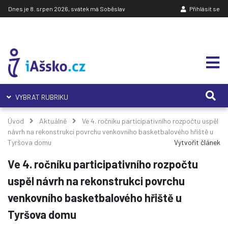
Dnes je 8. srpen 2026, svátek má Soběslav
Přihlásit se
VYBRAT RUBRIKU
Úvod
Aktuálně
Ve 4. ročníku participativního rozpočtu uspěl
návrh na rekonstrukci povrchu venkovního basketbalového hřiště u
Tyršova domu
Vytvořit článek
Ve 4. ročníku participativního rozpočtu
uspěl návrh na rekonstrukci povrchu
venkovního basketbalového hřiště u
Tyršova domu