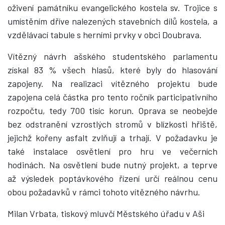
oživení památníku evangelického kostela sv. Trojice s
umístěním dříve nalezených stavebních dílů kostela, a
vzdělávací tabule s herními prvky v obci Doubrava.
Vítězný návrh ašského studentského parlamentu
získal 83 % všech hlasů, které byly do hlasování
zapojeny. Na realizaci vítězného projektu bude
zapojena celá částka pro tento ročník participativního
rozpočtu, tedy 700 tisíc korun. Oprava se neobejde
bez odstranění vzrostlých stromů v blízkosti hřiště,
jejichž kořeny asfalt zvlňují a trhají. V požadavku je
také instalace osvětlení pro hru ve večerních
hodinách. Na osvětlení bude nutný projekt, a teprve
až výsledek poptávkového řízení určí reálnou cenu
obou požadavků v rámci tohoto vítězného návrhu.
Milan Vrbata, tiskový mluvčí Městského úřadu v Aši