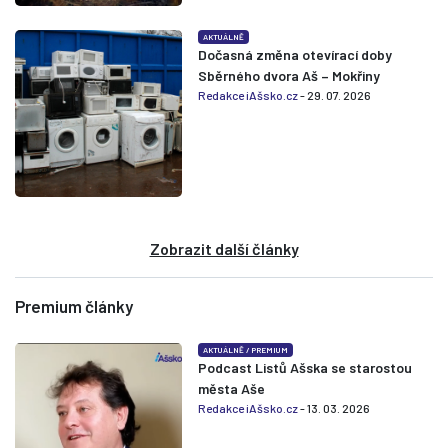
AKTUÁLNĚ
Dočasná změna otevírací doby
Sběrného dvora Aš – Mokřiny
Redakce iAšsko.cz
- 29. 07. 2026
Zobrazit další články
Premium články
AKTUÁLNĚ
/
PREMIUM
Podcast Listů Ašska se starostou
města Aše
Redakce iAšsko.cz
- 13. 03. 2026