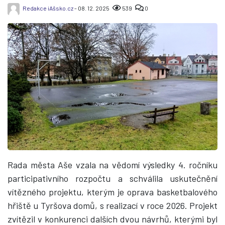
Redakce iAšsko.cz
- 08. 12. 2025
539
0
Rada města Aše vzala na vědomí výsledky 4. ročníku
participativního rozpočtu a schválila uskutečnění
vítězného projektu, kterým je oprava basketbalového
hřiště u Tyršova domů, s realizací v roce 2026. Projekt
zvítězil v konkurenci dalších dvou návrhů, kterými byl