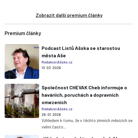
Zobrazit další premium články
Premium články
Podcast Listů Ašska se starostou
města Aše
Redakce iAšsko.cz
13. 03. 2026
Společnost CHEVAK Cheb informuje o
haváriích, poruchách a dopravních
omezeních
Redakce iAšsko.cz
26. 01. 2026
Vzhledem k tomu, že v těchto zimních měsících se
velmi často...