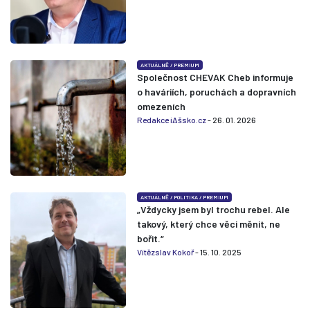
AKTUÁLNĚ
/
PREMIUM
Společnost CHEVAK Cheb informuje
o haváriích, poruchách a dopravních
omezeních
Redakce iAšsko.cz
- 26. 01. 2026
AKTUÁLNĚ
/
POLITIKA
/
PREMIUM
„Vždycky jsem byl trochu rebel. Ale
takový, který chce věci měnit, ne
bořit.“
Vítězslav Kokoř
- 15. 10. 2025