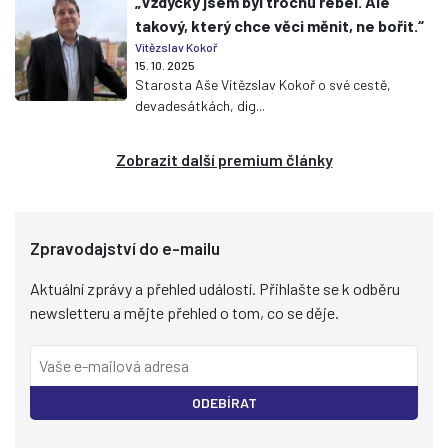
„Vždycky jsem byl trochu rebel. Ale
takový, který chce věci měnit, ne bořit.“
Vítězslav Kokoř
15. 10. 2025
Starosta Aše Vítězslav Kokoř o své cestě,
devadesátkách, dig...
Zobrazit další premium články
Zpravodajství do e-mailu
Aktuální zprávy a přehled událostí. Přihlašte se k odběru
newsletteru a mějte přehled o tom, co se děje.
ODEBÍRAT