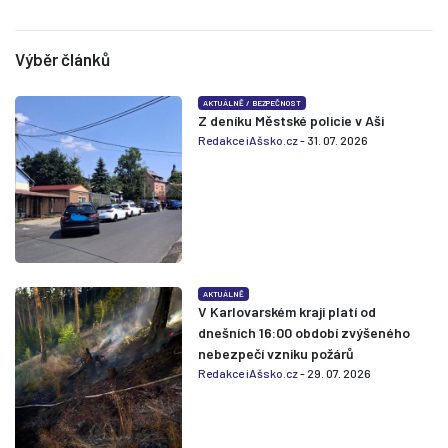
Výběr článků
AKTUÁLNĚ
/
BEZPEČNOST
Z deníku Městské policie v Aši
Redakce iAšsko.cz
- 31. 07. 2026
AKTUÁLNĚ
V Karlovarském kraji platí od
dnešních 16:00 období zvýšeného
nebezpečí vzniku požárů
Redakce iAšsko.cz
- 29. 07. 2026