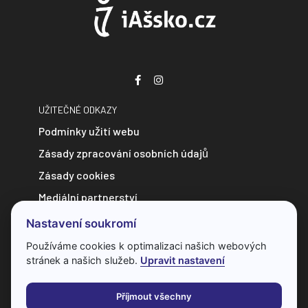
UŽITEČNÉ ODKAZY
Podmínky užití webu
Zásady zpracování osobních údajů
Zásady cookies
Mediální partnerství
Zpravodajství do e-mailu
Nastavení soukromí
Kontakt
Používáme cookies k optimalizaci našich webových
stránek a našich služeb.
Upravit nastavení
Veškerý obsah webu je chráněn autorským zákonem a bez
předchozí dohody s provozovatelem ho nelze jakkoliv
Příjmout všechny
kopírovat.