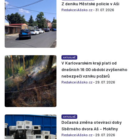
Z deníku Městské policie v Aši
Redakce iAšsko.cz
- 31. 07. 2026
AKTUÁLNĚ
V Karlovarském kraji platí od
dnešních 16:00 období zvýšeného
nebezpečí vzniku požárů
Redakce iAšsko.cz
- 29. 07. 2026
AKTUÁLNĚ
Dočasná změna otevírací doby
Sběrného dvora Aš – Mokřiny
Redakce iAšsko.cz
- 29. 07. 2026