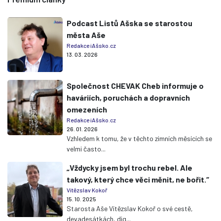
Podcast Listů Ašska se starostou
města Aše
Redakce iAšsko.cz
13. 03. 2026
Společnost CHEVAK Cheb informuje o
haváriích, poruchách a dopravních
omezeních
Redakce iAšsko.cz
26. 01. 2026
Vzhledem k tomu, že v těchto zimních měsících se
velmi často...
„Vždycky jsem byl trochu rebel. Ale
takový, který chce věci měnit, ne bořit.“
Vítězslav Kokoř
15. 10. 2025
Starosta Aše Vítězslav Kokoř o své cestě,
devadesátkách, dig...