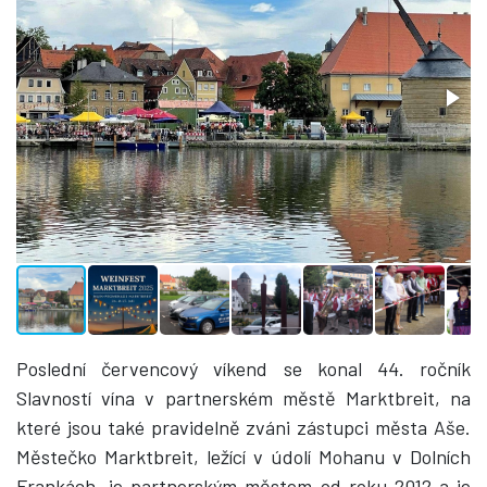
Poslední červencový víkend se konal 44. ročník
Slavností vína v partnerském městě Marktbreit, na
které jsou také pravidelně zváni zástupci města Aše.
Městečko Marktbreit, ležící v údolí Mohanu v Dolních
Frankách, je partnerským městem od roku 2012 a je