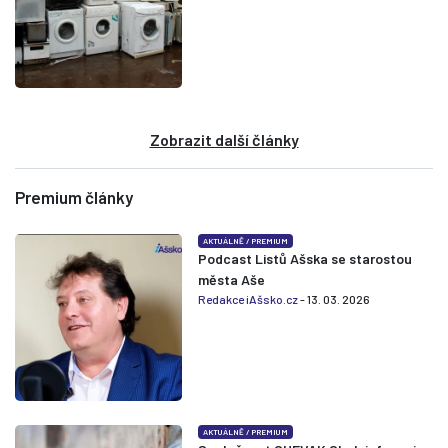
Zobrazit další články
Premium články
AKTUÁLNĚ
/
PREMIUM
Podcast Listů Ašska se starostou
města Aše
Redakce iAšsko.cz
- 13. 03. 2026
AKTUÁLNĚ
/
PREMIUM