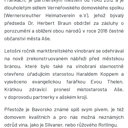
dlouholetým sídlem Vernéřovského domovského spolku
(Wernersreuther Heimatverein e.V), jehož bývalý
předseda Dr. Herbert Braun obdržel za zásluhy o
porozumění a sblížení obou národů v roce 2016 čestné
občanství města Aše.
Letošní ročník marktbreitského vinobraní se odehrával
na nově zrekonstruovaném nábřeží před městskou
bránou, které bylo také na vinobraní slavnostně
otevřeno úřadujícím starostou Haraldem Koppem a
vysvěceno evangelickou farářkou Evou Thelen.
Krátkou zdravici pronesl místostarosta Aše,
v doprovodu partnerky v ašském kroji.
Přestože je Bavorsko známé spíš svým pivem, je též
domovem kvalitních a pro nás možná neznámých
odrůd vína, jako je Silvaner, nebo růžového Rotlingu.