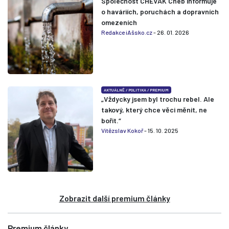
Společnost CHEVAK Cheb informuje
o haváriích, poruchách a dopravních
omezeních
Redakce iAšsko.cz
- 26. 01. 2026
AKTUÁLNĚ
/
POLITIKA
/
PREMIUM
„Vždycky jsem byl trochu rebel. Ale
takový, který chce věci měnit, ne
bořit.“
Vítězslav Kokoř
- 15. 10. 2025
Zobrazit další premium články
Premium články