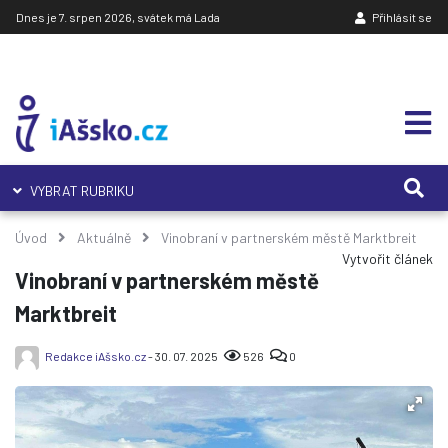
Dnes je 7. srpen 2026, svátek má Lada
Přihlásit se
VYBRAT RUBRIKU
Úvod
Aktuálně
Vinobraní v partnerském městě Marktbreit
Vytvořit článek
Vinobraní v partnerském městě
Marktbreit
Redakce iAšsko.cz
- 30. 07. 2025
526
0