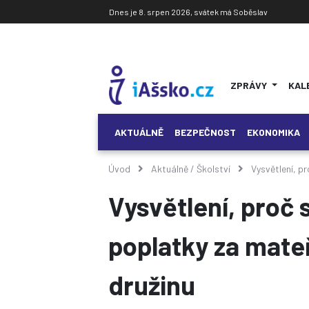
Dnes je 8. srpen 2026, svátek má Soběslav
ZPRÁVY
KAL
AKTUÁLNĚ
BEZPEČNOST
EKONOMIKA
Úvod
Aktuálně
/
Školství
Vysvětlení, pr
Vysvětlení, proč 
poplatky za mateř
družinu