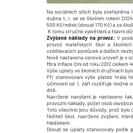
Na sociálních sítích byla zveřejněna
dubna t. r. se se školním rokem 2024
500 Kč/měsíc (dosud 170 Kč) a za ško
K tomu stručné vysvětlení a hlavní d
Zvýšené náklady na provoz:
V posl
provoz mateřských škol a školních 
vzdělávacích pomůcek a dalších nezb
Nově nastavena cenová úroveň je v s
Míra inflace činí od roku 2012 celkem 
Výše úplaty ve školních družinách byl
Při stanovování výše plateb hrála h
účinností od 1. září rozšiřuje možné o
dítě.
Navržené navýšení je nastaveno tak,
provozní náklady, počet osob osvoboz
Toto všechno jsou důvody, proč bylo o
řediteli škol, navrženo zvýšení, kt
hlediskem.
Dosud se úplaty stanovovaly podle p