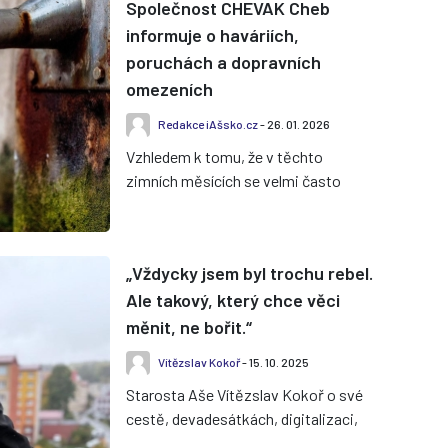
Společnost CHEVAK Cheb
informuje o haváriích,
poruchách a dopravních
omezeních
Redakce iAšsko.cz
- 26. 01. 2026
Vzhledem k tomu, že v těchto
zimních měsících se velmi často
objevují upozornění na přerušení
dodávek pitné vody v důsledku
havári...
„Vždycky jsem byl trochu rebel.
Ale takový, který chce věci
měnit, ne bořit.“
Vítězslav Kokoř
- 15. 10. 2025
Starosta Aše Vítězslav Kokoř o své
cestě, devadesátkách, digitalizaci,
sportu i o tom, proč věří, že Aš má