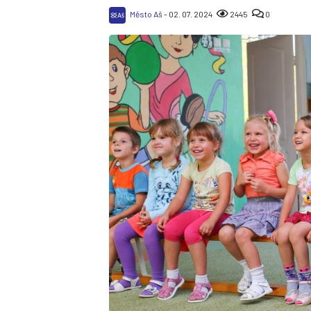
Město Aš
- 02. 07. 2024
2445
0