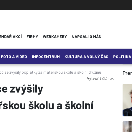
ENDÁŘ AKCÍ
FIRMY
WEBKAMERY
NAPSALI O NÁS
FOTO A VIDEO
INFOCENTRUM
KULTURA A VOLNÝ ČAS
POLITIKA
oč se zvýšily poplatky za mateřskou školu a školní družinu
Pre
Vytvořit článek
se zvýšily
skou školu a školní