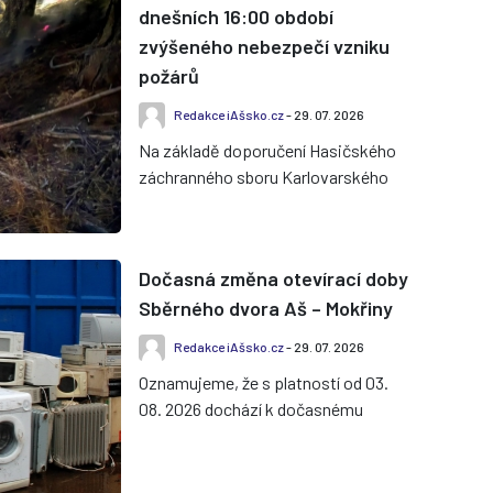
dnešních 16:00 období
zvýšeného nebezpečí vzniku
požárů
Redakce iAšsko.cz
- 29. 07. 2026
Na základě doporučení Hasičského
záchranného sboru Karlovarského
kraje vyhlásil hejtman Karlovarského
kraje období zvýšeného nebez...
Dočasná změna otevírací doby
Sběrného dvora Aš – Mokřiny
Redakce iAšsko.cz
- 29. 07. 2026
Oznamujeme, že s platností od 03.
08. 2026 dochází k dočasnému
omezení provozní doby Sběrného
dvora v Aši – Mokřinách. Tento
režim...