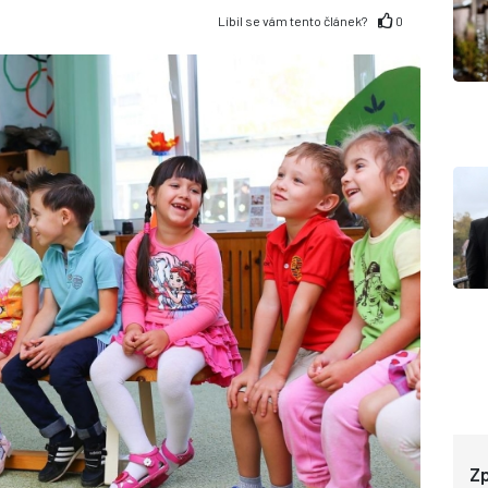
Líbil se vám tento článek?
0
Zp