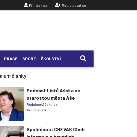
Přihlásit se
Registrovat se
PRÁCE
SPORT
ŠKOLSTVÍ
mium články
Podcast Listů Ašska se
starostou města Aše
Redakce iAšsko.cz
13. 03. 2026
Společnost CHEVAK Cheb
informuje o haváriích,