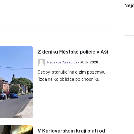
Nejč
Z deníku Městské policie v Aši
Redakce iAšsko.cz
- 31. 07. 2026
Osoby, stanující na cizím pozemku,
jízda na koloběžce po chodníku,
blokování komunikace autem ve
frontě u čerpací stanice, hluční...
V Karlovarském kraji platí od