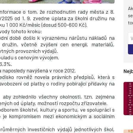
Ak
 informace o tom,
že rozhodnutím rady města z 8.
se
/2025 od 1. 9. zvedne úplata za školní družinu na
to
lku 1 000 Kč/měsíc (dosud 500-600 Kč).
ůvody tohoto kroku:
ední době došlo k výraznému nárůstu nákladů na
družin, včetně zvýšení cen energií, materiálů,
ytných provozních výdajů.
ouladu s cenovým vývojem.
46,3%.
a naposledy navýšená v roce 2012.
Nejb
ledisko rovněž novela právních předpisů, která s
svobození od platby o rodiny pobírající přídavky na
 aby zohlednilo všechny okolnosti, tzn. zejména
ených od úplaty, možnosti rozpočtu zřizovatele.
dborem školství, kultury a sportu, ve spolupráci s
eré je kompromisem mezi ekonomickým a sociálním
růměrných investičních výdajů jednotlivých škol,