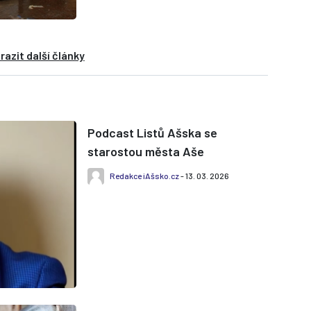
razit další články
Podcast Listů Ašska se
starostou města Aše
Redakce iAšsko.cz
- 13. 03. 2026