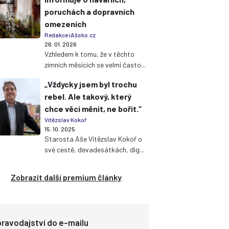
poruchách a dopravních
omezeních
Redakce iAšsko.cz
26. 01. 2026
Vzhledem k tomu, že v těchto
zimních měsících se velmi často...
„Vždycky jsem byl trochu
rebel. Ale takový, který
chce věci měnit, ne bořit.“
Vítězslav Kokoř
15. 10. 2025
Starosta Aše Vítězslav Kokoř o
své cestě, devadesátkách, dig...
Zobrazit další premium články
ravodajství do e-mailu