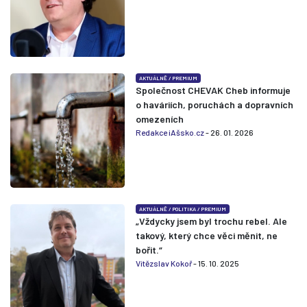
AKTUÁLNĚ
/
PREMIUM
Společnost CHEVAK Cheb informuje
o haváriích, poruchách a dopravních
omezeních
Redakce iAšsko.cz
- 26. 01. 2026
AKTUÁLNĚ
/
POLITIKA
/
PREMIUM
„Vždycky jsem byl trochu rebel. Ale
takový, který chce věci měnit, ne
bořit.“
Vítězslav Kokoř
- 15. 10. 2025