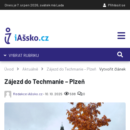
Dnes je 7. srpen 2026, svátek má Lada
Přihlásit se
VYBRAT RUBRIKU
Úvod
Aktuálně
Zájezd do Techmanie – Plzeň
Vytvořit článek
Zájezd do Techmanie – Plzeň
Redakce iAšsko.cz
- 10. 10. 2025
598
0