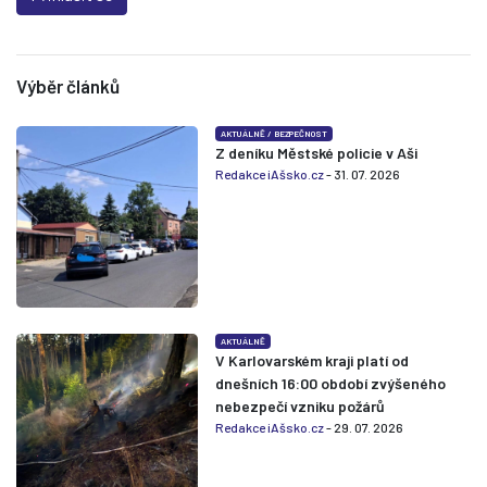
Výběr článků
AKTUÁLNĚ
/
BEZPEČNOST
Z deníku Městské policie v Aši
Redakce iAšsko.cz
- 31. 07. 2026
AKTUÁLNĚ
V Karlovarském kraji platí od
dnešních 16:00 období zvýšeného
nebezpečí vzniku požárů
Redakce iAšsko.cz
- 29. 07. 2026