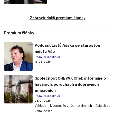
Zobrazit další premium články
Premium články
Podcast Listů Ašska se starostou
města Aše
Redakce iAšsko.cz
13. 03. 2026
Společnost CHEVAK Cheb informuje o
haváriích, poruchách a dopravních
omezeních
Redakce iAšsko.cz
26. 01. 2026
Vzhledem k tomu, že v těchto zimních měsících se
velmi často...