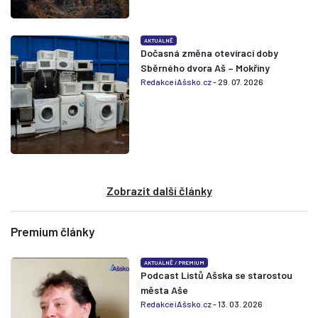
AKTUÁLNĚ
Dočasná změna otevírací doby
Sběrného dvora Aš – Mokřiny
Redakce iAšsko.cz
- 29. 07. 2026
Zobrazit další články
Premium články
AKTUÁLNĚ
/
PREMIUM
Podcast Listů Ašska se starostou
města Aše
Redakce iAšsko.cz
- 13. 03. 2026