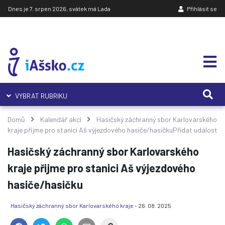
Dnes je 7. srpen 2026, svátek má Lada
Přihlásit se
VYBRAT RUBRIKU
Domů
Kalendář akcí
Hasičský záchranný sbor Karlovarského
kraje přijme pro stanici Aš výjezdového hasiče/hasičku
Přidat událost
Hasičský záchranný sbor Karlovarského
kraje přijme pro stanici Aš výjezdového
hasiče/hasičku
Hasičský záchranný sbor Karlovarského kraje
- 26. 08. 2025