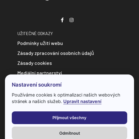
UŽITEČNÉ ODKAZY
Podmínky užití webu
Zásady zpracování osobních údajů
Zásady cookies
Mediální partnerství
Zpravodajství do e-mailu
Nastavení soukromí
Kontakt
Používáme cookies k optimalizaci našich webových
stránek a našich služeb.
Upravit nastavení
Veškerý obsah webu je chráněn autorským zákonem a bez
předchozí dohody s provozovatelem ho nelze jakkoliv
Příjmout všechny
kopírovat.
Odmítnout