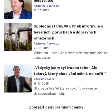
města Aše
Redakce iAšsko.cz
13. 03. 2026
Společnost CHEVAK Cheb informuje o
haváriích, poruchách a dopravních
omezeních
Redakce iAšsko.cz
26. 01. 2026
Vzhledem k tomu, že v těchto zimních měsících se
velmi často...
„Vždycky jsem byl trochu rebel. Ale
takový, který chce věci měnit, ne bořit.“
Vítězslav Kokoř
15. 10. 2025
Starosta Aše Vítězslav Kokoř o své cestě,
devadesátkách, dig...
Zobrazit další premium články