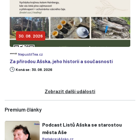
30. 08. 2026
NepustilTea.cz
Za přírodou Ašska, jeho historií a současností
Koná se: 30. 08. 2026
Zobrazit další události
Premium články
Podcast Listů Ašska se starostou
města Aše
Redakce iAšsko.cz