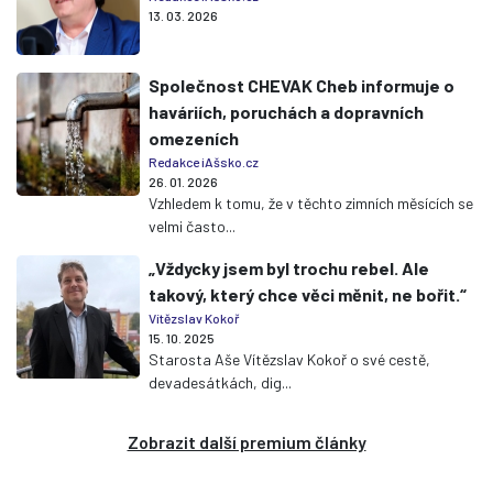
13. 03. 2026
Společnost CHEVAK Cheb informuje o
haváriích, poruchách a dopravních
omezeních
Redakce iAšsko.cz
26. 01. 2026
Vzhledem k tomu, že v těchto zimních měsících se
velmi často...
„Vždycky jsem byl trochu rebel. Ale
takový, který chce věci měnit, ne bořit.“
Vítězslav Kokoř
15. 10. 2025
Starosta Aše Vítězslav Kokoř o své cestě,
devadesátkách, dig...
Zobrazit další premium články