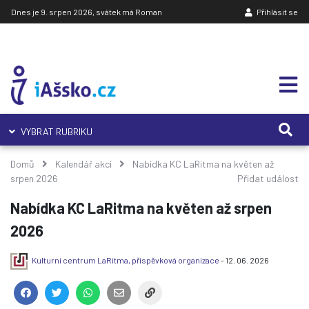
Dnes je 9. srpen 2026, svátek má Roman
Přihlásit se
VYBRAT RUBRIKU
Domů
Kalendář akcí
Nabídka KC LaRitma na květen až
srpen 2026
Přidat událost
Nabídka KC LaRitma na květen až srpen
2026
Kulturní centrum LaRitma, příspěvková organizace
- 12. 06. 2026