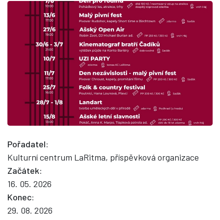
Pořadatel:
Kulturní centrum LaRitma, příspěvková organizace
Začátek:
16. 05. 2026
Konec:
29. 08. 2026