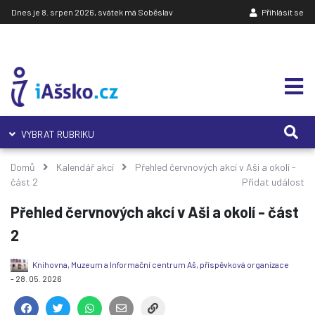
Dnes je 8. srpen 2026, svátek má Soběslav
Přihlásit se
VYBRAT RUBRIKU
Domů
Kalendář akcí
Přehled červnových akcí v Aši a okolí -
část 2
Přidat událost
Přehled červnových akcí v Aši a okolí - část
2
Knihovna, Muzeum a Informační centrum Aš, příspěvková organizace
- 28. 05. 2026