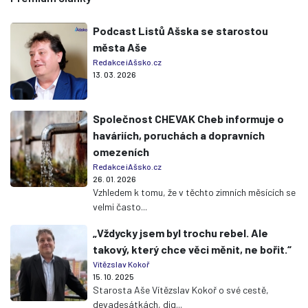
Podcast Listů Ašska se starostou
města Aše
Redakce iAšsko.cz
13. 03. 2026
Společnost CHEVAK Cheb informuje o
haváriích, poruchách a dopravních
omezeních
Redakce iAšsko.cz
26. 01. 2026
Vzhledem k tomu, že v těchto zimních měsících se
velmi často...
„Vždycky jsem byl trochu rebel. Ale
takový, který chce věci měnit, ne bořit.“
Vítězslav Kokoř
15. 10. 2025
Starosta Aše Vítězslav Kokoř o své cestě,
devadesátkách, dig...